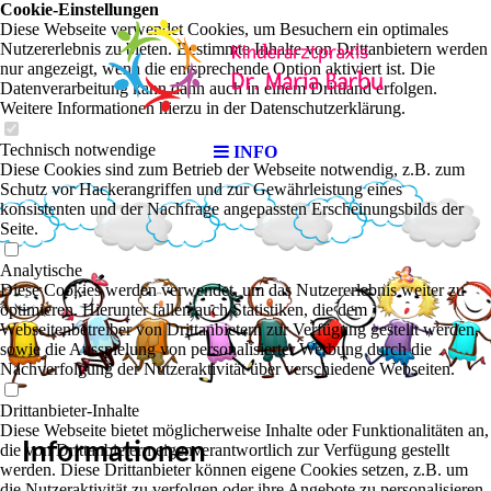
Cookie-Einstellungen
Diese Webseite verwendet Cookies, um Besuchern ein optimales
Nutzererlebnis zu bieten. Bestimmte Inhalte von Drittanbietern werden
nur angezeigt, wenn die entsprechende Option aktiviert ist. Die
Datenverarbeitung kann dann auch in einem Drittland erfolgen.
Weitere Informationen hierzu in der Datenschutzerklärung.
Technisch notwendige
INFO
Diese Cookies sind zum Betrieb der Webseite notwendig, z.B. zum
Schutz vor Hackerangriffen und zur Gewährleistung eines
konsistenten und der Nachfrage angepassten Erscheinungsbilds der
Seite.
Analytische
Diese Cookies werden verwendet, um das Nutzererlebnis weiter zu
optimieren. Hierunter fallen auch Statistiken, die dem
Webseitenbetreiber von Drittanbietern zur Verfügung gestellt werden,
sowie die Ausspielung von personalisierter Werbung durch die
Nachverfolgung der Nutzeraktivität über verschiedene Webseiten.
Drittanbieter-Inhalte
Diese Webseite bietet möglicherweise Inhalte oder Funktionalitäten an,
Informationen
die von Drittanbietern eigenverantwortlich zur Verfügung gestellt
werden. Diese Drittanbieter können eigene Cookies setzen, z.B. um
die Nutzeraktivität zu verfolgen oder ihre Angebote zu personalisieren